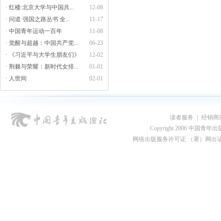
· 红楼:北京大学与中国共...
12-08
· 问道·强国之路丛书 全...
11-17
· 中国青年运动一百年
11-08
· 觉醒与超越：中国共产党...
06-23
· 《习近平与大学生朋友们》
12-02
· 荆棘与荣耀：新时代女排...
01-01
· 人世间
02-01
读者服务
|
经销商
Copyright 2006 中国青年出版总社
网络出版服务许可证 （署）网出证