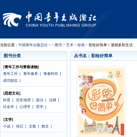
当前位置：
中国青年出版总社
> >
图书
>
艺术
>
绘画
> 彩绘好简单！漫画多彩生活
图书分类
丛书名：彩绘好简单
[青年工作与青春读物]
青年工作
|
青年修养
|
青春时尚
|
成功励志
|
[思想文化]
科普
|
历史地理
|
政治
|
法律
|
社会学
|
心理学
|
哲学
|
[文学]
小说
|
传记
|
文集
|
散文
|