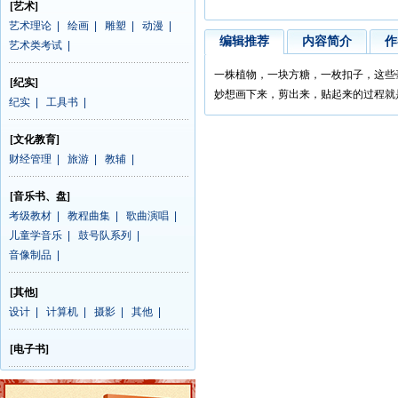
[艺术]
艺术理论
|
绘画
|
雕塑
|
动漫
|
编辑推荐
内容简介
作
艺术类考试
|
一株植物，一块方糖，一枚扣子，这些
[纪实]
妙想画下来，剪出来，贴起来的过程就
纪实
|
工具书
|
[文化教育]
财经管理
|
旅游
|
教辅
|
[音乐书、盘]
考级教材
|
教程曲集
|
歌曲演唱
|
儿童学音乐
|
鼓号队系列
|
音像制品
|
[其他]
设计
|
计算机
|
摄影
|
其他
|
[电子书]