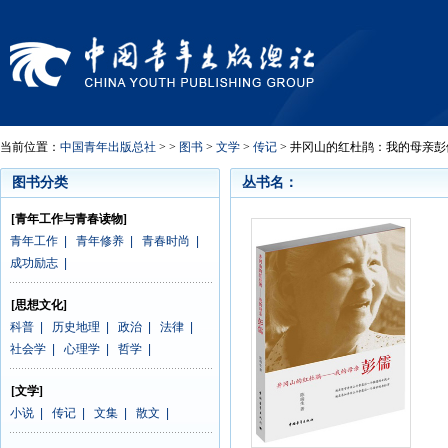
当前位置：
中国青年出版总社
> >
图书
>
文学
>
传记
> 井冈山的红杜鹃：我的母亲彭
图书分类
丛书名：
[青年工作与青春读物]
青年工作
|
青年修养
|
青春时尚
|
成功励志
|
[思想文化]
科普
|
历史地理
|
政治
|
法律
|
社会学
|
心理学
|
哲学
|
[文学]
小说
|
传记
|
文集
|
散文
|