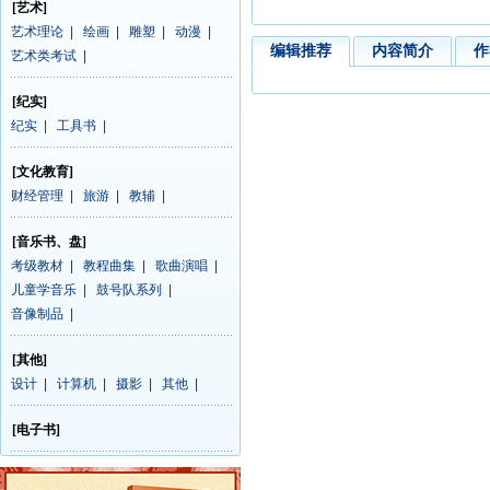
[艺术]
艺术理论
|
绘画
|
雕塑
|
动漫
|
编辑推荐
内容简介
作
艺术类考试
|
[纪实]
纪实
|
工具书
|
[文化教育]
财经管理
|
旅游
|
教辅
|
[音乐书、盘]
考级教材
|
教程曲集
|
歌曲演唱
|
儿童学音乐
|
鼓号队系列
|
音像制品
|
[其他]
设计
|
计算机
|
摄影
|
其他
|
[电子书]