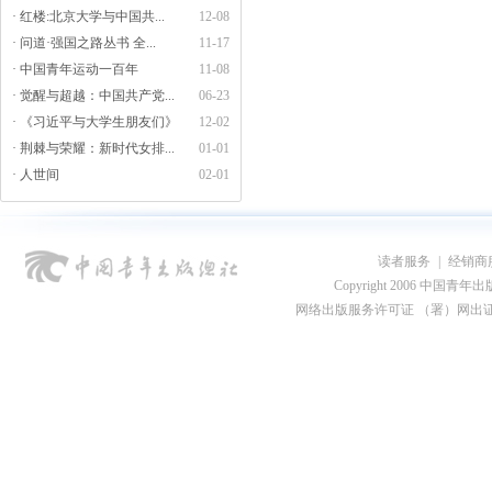
· 红楼:北京大学与中国共...
12-08
· 问道·强国之路丛书 全...
11-17
· 中国青年运动一百年
11-08
· 觉醒与超越：中国共产党...
06-23
· 《习近平与大学生朋友们》
12-02
· 荆棘与荣耀：新时代女排...
01-01
· 人世间
02-01
读者服务
|
经销商
Copyright 2006 中国青年出版总社
网络出版服务许可证 （署）网出证