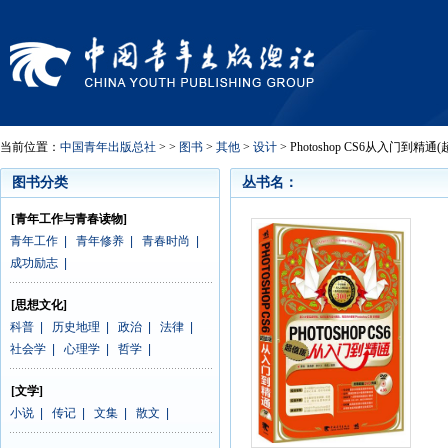
当前位置：
中国青年出版总社
> >
图书
>
其他
>
设计
> Photoshop CS6从入门到精通
图书分类
丛书名：
[青年工作与青春读物]
青年工作
|
青年修养
|
青春时尚
|
成功励志
|
[思想文化]
科普
|
历史地理
|
政治
|
法律
|
社会学
|
心理学
|
哲学
|
[文学]
小说
|
传记
|
文集
|
散文
|