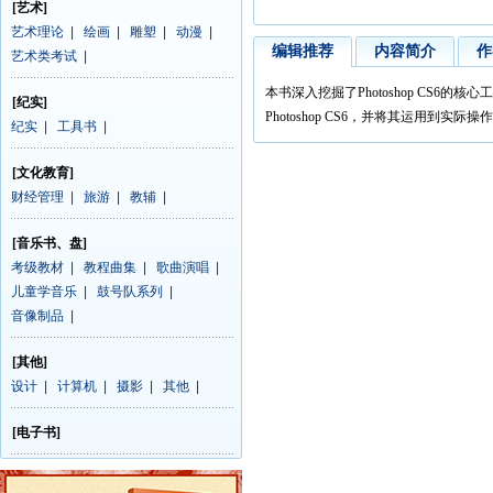
[艺术]
艺术理论
|
绘画
|
雕塑
|
动漫
|
编辑推荐
内容简介
作
艺术类考试
|
本书深入挖掘了Photoshop CS
[纪实]
Photoshop CS6，并将其运用到实际操
纪实
|
工具书
|
[文化教育]
财经管理
|
旅游
|
教辅
|
[音乐书、盘]
考级教材
|
教程曲集
|
歌曲演唱
|
儿童学音乐
|
鼓号队系列
|
音像制品
|
[其他]
设计
|
计算机
|
摄影
|
其他
|
[电子书]