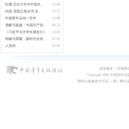
· 红楼:北京大学与中国共...
12-08
· 问道·强国之路丛书 全...
11-17
· 中国青年运动一百年
11-08
· 觉醒与超越：中国共产党...
06-23
· 《习近平与大学生朋友们》
12-02
· 荆棘与荣耀：新时代女排...
01-01
· 人世间
02-01
读者服务
|
经销商
Copyright 2006 中国青年出版总社
网络出版服务许可证 （署）网出证