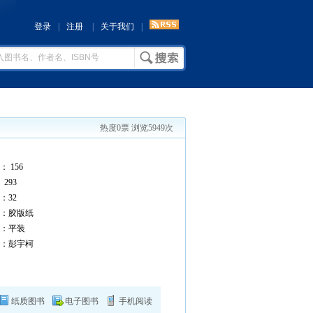
登录
|
注册
|
关于我们
|
热度0票 浏览5949次
 156
293
32
：胶版纸
：平装
：彭宇柯
纸质图书
电子图书
手机阅读