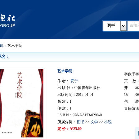
图书
说
> 艺术学院
书名：
艺术学院
字数千字：
作 者：
安宁
页 数： 
出 版 社：中国青年出版社
开 本：
出版时间：2012-01-01
纸 张
版 次：1
包 装
印 次：1
责任编辑
I S B N：978-7-5153-0298-0
所属分类：
图书
>>
文学
>>
小说
定 价：￥25.00