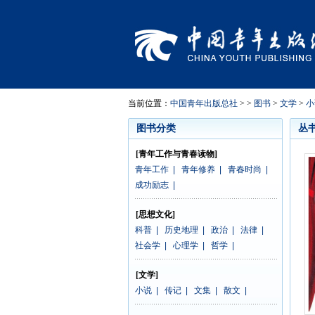
当前位置：
中国青年出版总社
> >
图书
>
文学
>
小
图书分类
丛
[青年工作与青春读物]
青年工作
|
青年修养
|
青春时尚
|
成功励志
|
[思想文化]
科普
|
历史地理
|
政治
|
法律
|
社会学
|
心理学
|
哲学
|
[文学]
小说
|
传记
|
文集
|
散文
|