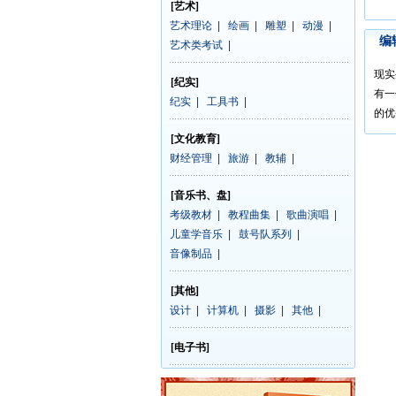
[艺术]
艺术理论
|
绘画
|
雕塑
|
动漫
|
编
艺术类考试
|
现实
[纪实]
有一
纪实
|
工具书
|
的优
[文化教育]
财经管理
|
旅游
|
教辅
|
[音乐书、盘]
考级教材
|
教程曲集
|
歌曲演唱
|
儿童学音乐
|
鼓号队系列
|
音像制品
|
[其他]
设计
|
计算机
|
摄影
|
其他
|
[电子书]