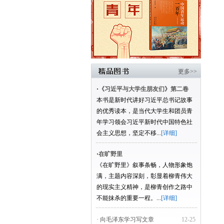
更多>>
·
《习近平与大学生朋友们》第二卷
本书是新时代讲好习近平总书记故事
的优秀读本，是当代大学生和团员青
年学习领会习近平新时代中国特色社
会主义思想，坚定不移...
[详细]
·
在旷野里
《在旷野里》叙事条畅，人物形象饱
满，主题内容深刻，彰显着柳青伟大
的现实主义精神，是柳青创作之路中
不能抹杀的重要一程。...
[详细]
· 向毛泽东学习写文章
12-25