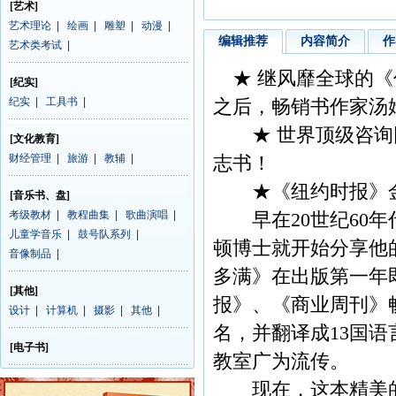
[艺术]
艺术理论
|
绘画
|
雕塑
|
动漫
|
编辑推荐
内容简介
作
艺术类考试
|
★ 继风靡全球的《
[纪实]
纪实
|
工具书
|
之后，畅销书作家汤
★ 世界顶级咨询团
[文化教育]
财经管理
|
旅游
|
教辅
|
志书！
★《纽约时报》金牌
[音乐书、盘]
考级教材
|
教程曲集
|
歌曲演唱
|
早在20世纪60年
儿童学音乐
|
鼓号队系列
|
顿博士就开始分享他
音像制品
|
多满》在出版第一年即
[其他]
报》、《商业周刊》
设计
|
计算机
|
摄影
|
其他
|
名，并翻译成13国
[电子书]
教室广为流传。
现在，这本精美的