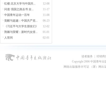
· 红楼:北京大学与中国共...
12-08
· 问道·强国之路丛书 全...
11-17
· 中国青年运动一百年
11-08
· 觉醒与超越：中国共产党...
06-23
· 《习近平与大学生朋友们》
12-02
· 荆棘与荣耀：新时代女排...
01-01
· 人世间
02-01
读者服务
|
经销商
Copyright 2006 中国青年出版总社
网络出版服务许可证 （署）网出证