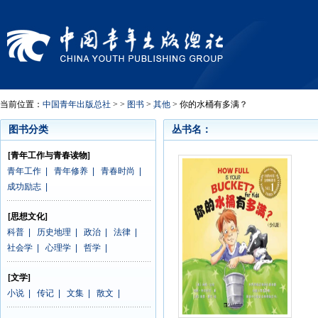
当前位置：
中国青年出版总社
> >
图书
>
其他
> 你的水桶有多满？
图书分类
丛书名：
[青年工作与青春读物]
青年工作
|
青年修养
|
青春时尚
|
成功励志
|
[思想文化]
科普
|
历史地理
|
政治
|
法律
|
社会学
|
心理学
|
哲学
|
[文学]
小说
|
传记
|
文集
|
散文
|