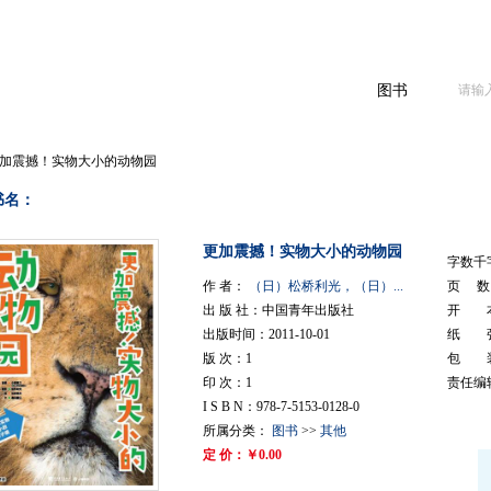
图书
更加震撼！实物大小的动物园
书名：
更加震撼！实物大小的动物园
字数千
作 者：
（日）松桥利光，（日）...
页 数：
出 版 社：中国青年出版社
开 本
出版时间：2011-10-01
纸 
版 次：1
包 
印 次：1
责任编
I S B N：978-7-5153-0128-0
所属分类：
图书
>>
其他
定 价：￥0.00