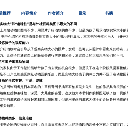
辑推荐
内容简介
作者简介
目录
书摘
“实物大”和“趣味性”是与外社百科类图书最大的不同
上介绍动物的图书不少，用照片介绍动物的也不少，但是为孩子展示动物实际大小的
！书中介绍的所有动物都是用实物大小的图片进行展示，本套书的开本相当大，
8
开开
锻炼孩子的观察能力
介绍动物时会引导孩子观察实物大小的照片，发现一些可以从照片中看出来的特点，
力。
让孩子们通过自己的眼睛去进行辨别和区分，通过自己的大脑思考它们的不同。
足不出户逛逛动物园
的家长由于工作繁忙能够带孩子出去玩的机会很少，但是孩子在这个阶段又需要接触
足不出户也能感受到逛动物园的乐趣，而且实物大给孩子的冲击力并不亚于在动物园
漫画的形式有趣、可爱、易懂
的插图绘画者是日本著名的儿童科普图书插画家柏原晃夫先生，他的作品具有很强的
着幽默感和趣味性，深受广大儿童的喜爱。这次他为本书制作的插图延续了他一贯的
文字的形式孩子阅读起来相对比较困难，但是用漫画的形式为孩子们介绍各种动物的
相关知识。
动物种类多、信息准确
图书介绍的动物多达百种，而且由日本著名的上野动物园的园长小宫辉之监修审订，