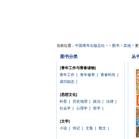
当前位置：
中国青年出版总社
> >
图书
>
其他
> 
图书分类
丛
[青年工作与青春读物]
青年工作
|
青年修养
|
青春时尚
|
成功励志
|
[思想文化]
科普
|
历史地理
|
政治
|
法律
|
社会学
|
心理学
|
哲学
|
[文学]
小说
|
传记
|
文集
|
散文
|