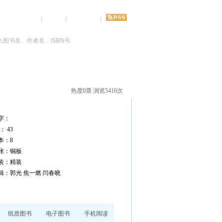
登录
|
注册
|
关于我们
|
热度0票 浏览5416次
字：
 43
：8
张：铜板
装：精装
辑：郭光 焦一燃 闫春晓
纸质图书
电子图书
手机阅读