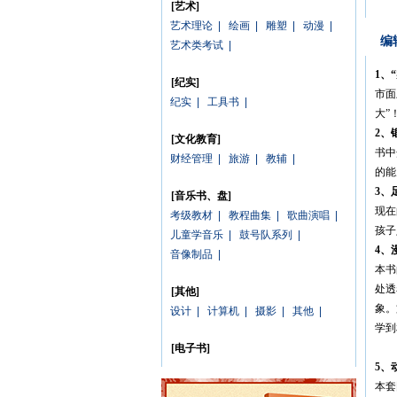
[艺术]
艺术理论
|
绘画
|
雕塑
|
动漫
|
编
艺术类考试
|
1
、
[纪实]
市面
纪实
|
工具书
|
大”
2
、
[文化教育]
书中
财经管理
|
旅游
|
教辅
|
的能
3
、
[音乐书、盘]
现在
考级教材
|
教程曲集
|
歌曲演唱
|
孩子
儿童学音乐
|
鼓号队系列
|
4
、
音像制品
|
本书
处透
[其他]
象。
设计
|
计算机
|
摄影
|
其他
|
学到
[电子书]
5
、
本套