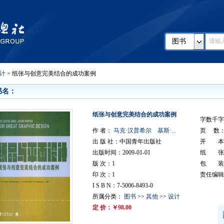
图书
计
> 纸张与创意完美结合的成功案例
书名：
纸张与创意完美结合的成功案例
字数千字
作 者：
马克·汉普希尔 基斯·...
页 数： 
出 版 社：中国青年出版社
开 本：
出版时间：2009-01-01
纸 张
版 次：1
包 装
印 次：1
责任编辑
I S B N：7-5006-8493-0
所属分类：
图书
>>
其他
>>
设计
定 价：￥98.00