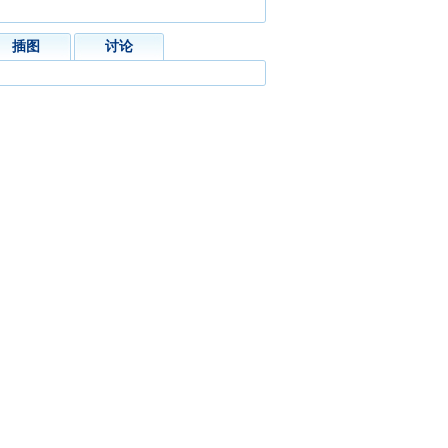
插图
讨论