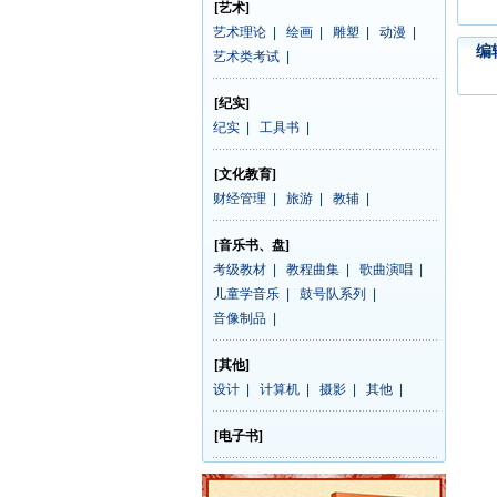
[艺术]
艺术理论
|
绘画
|
雕塑
|
动漫
|
编
艺术类考试
|
[纪实]
纪实
|
工具书
|
[文化教育]
财经管理
|
旅游
|
教辅
|
[音乐书、盘]
考级教材
|
教程曲集
|
歌曲演唱
|
儿童学音乐
|
鼓号队系列
|
音像制品
|
[其他]
设计
|
计算机
|
摄影
|
其他
|
[电子书]