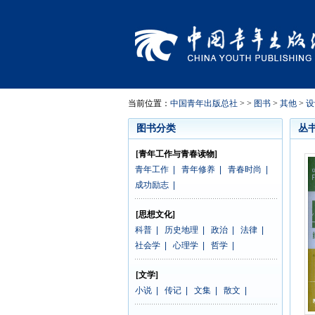
当前位置：
中国青年出版总社
> >
图书
>
其他
>
设
图书分类
丛
[青年工作与青春读物]
青年工作
|
青年修养
|
青春时尚
|
成功励志
|
[思想文化]
科普
|
历史地理
|
政治
|
法律
|
社会学
|
心理学
|
哲学
|
[文学]
小说
|
传记
|
文集
|
散文
|