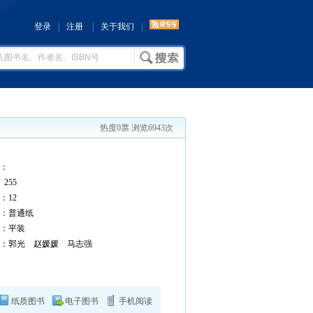
登录
|
注册
|
关于我们
|
热度0票 浏览6943次
：
255
12
：普通纸
：平装
：郭光 赵媛媛 马志强
纸质图书
电子图书
手机阅读