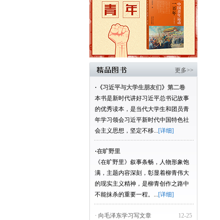
更多>>
·
《习近平与大学生朋友们》第二卷
本书是新时代讲好习近平总书记故事
的优秀读本，是当代大学生和团员青
年学习领会习近平新时代中国特色社
会主义思想，坚定不移...
[详细]
·
在旷野里
《在旷野里》叙事条畅，人物形象饱
满，主题内容深刻，彰显着柳青伟大
的现实主义精神，是柳青创作之路中
不能抹杀的重要一程。...
[详细]
· 向毛泽东学习写文章
12-25