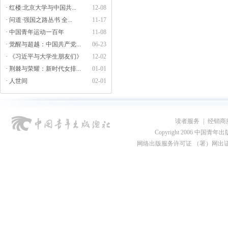
· 红楼:北京大学与中国共...
12-08
· 问道·强国之路丛书 全...
11-17
· 中国青年运动一百年
11-08
· 觉醒与超越：中国共产党...
06-23
· 《习近平与大学生朋友们》
12-02
· 荆棘与荣耀：新时代女排...
01-01
· 人世间
02-01
读者服务
|
经销商
Copyright 2006 中国青年出版总社
网络出版服务许可证 （署）网出证