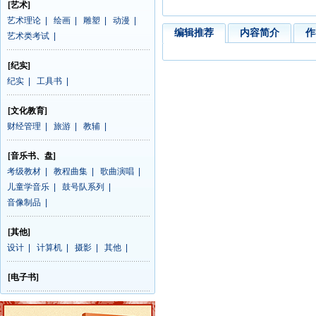
[艺术]
艺术理论
|
绘画
|
雕塑
|
动漫
|
编辑推荐
内容简介
作
艺术类考试
|
[纪实]
纪实
|
工具书
|
[文化教育]
财经管理
|
旅游
|
教辅
|
[音乐书、盘]
考级教材
|
教程曲集
|
歌曲演唱
|
儿童学音乐
|
鼓号队系列
|
音像制品
|
[其他]
设计
|
计算机
|
摄影
|
其他
|
[电子书]