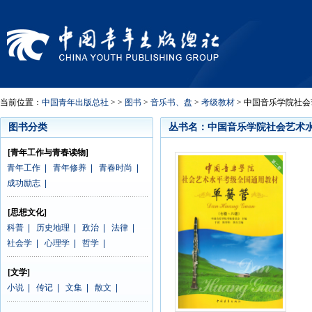
当前位置：
中国青年出版总社
> >
图书
>
音乐书、盘
>
考级教材
> 中国音乐学院社会
图书分类
丛书名：中国音乐学院社会艺术
[青年工作与青春读物]
青年工作
|
青年修养
|
青春时尚
|
成功励志
|
[思想文化]
科普
|
历史地理
|
政治
|
法律
|
社会学
|
心理学
|
哲学
|
[文学]
小说
|
传记
|
文集
|
散文
|