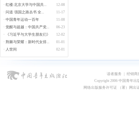
· 红楼:北京大学与中国共...
12-08
· 问道·强国之路丛书 全...
11-17
· 中国青年运动一百年
11-08
· 觉醒与超越：中国共产党...
06-23
· 《习近平与大学生朋友们》
12-02
· 荆棘与荣耀：新时代女排...
01-01
· 人世间
02-01
读者服务
|
经销商
Copyright 2006 中国青年出版总社
网络出版服务许可证 （署）网出证