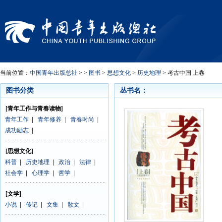
当前位置：
中国青年出版总社
> >
图书
>
思想文化
>
历史地理
> 考古中国 上卷
图书分类
丛书名：
[青年工作与青春读物]
青年工作
|
青年修养
|
青春时尚
|
成功励志
|
[思想文化]
科普
|
历史地理
|
政治
|
法律
|
社会学
|
心理学
|
哲学
|
[文学]
小说
|
传记
|
文集
|
散文
|