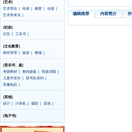
[艺术]
艺术理论
|
绘画
|
雕塑
|
动漫
|
编辑推荐
内容简介
作
艺术类考试
|
[纪实]
纪实
|
工具书
|
[文化教育]
财经管理
|
旅游
|
教辅
|
[音乐书、盘]
考级教材
|
教程曲集
|
歌曲演唱
|
儿童学音乐
|
鼓号队系列
|
音像制品
|
[其他]
设计
|
计算机
|
摄影
|
其他
|
[电子书]