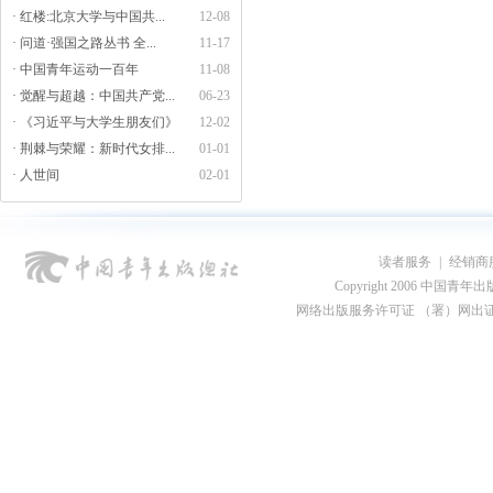
· 红楼:北京大学与中国共...
12-08
· 问道·强国之路丛书 全...
11-17
· 中国青年运动一百年
11-08
· 觉醒与超越：中国共产党...
06-23
· 《习近平与大学生朋友们》
12-02
· 荆棘与荣耀：新时代女排...
01-01
· 人世间
02-01
读者服务
|
经销商
Copyright 2006 中国青年出版总社
网络出版服务许可证 （署）网出证