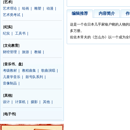
[艺术]
艺术理论
|
绘画
|
雕塑
|
动漫
|
编辑推荐
内容简介
作
艺术类考试
|
这是一个在日本几乎家喻户晓的人物的故事
[纪实]
多万册。
纪实
|
工具书
|
佐佐木常夫的《怎么办》以一个成为全
[文化教育]
财经管理
|
旅游
|
教辅
|
[音乐书、盘]
考级教材
|
教程曲集
|
歌曲演唱
|
儿童学音乐
|
鼓号队系列
|
音像制品
|
[其他]
设计
|
计算机
|
摄影
|
其他
|
[电子书]