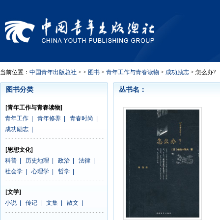
当前位置：
中国青年出版总社
> >
图书
>
青年工作与青春读物
>
成功励志
> 怎么办?
图书分类
丛书名：
[青年工作与青春读物]
青年工作
|
青年修养
|
青春时尚
|
成功励志
|
[思想文化]
科普
|
历史地理
|
政治
|
法律
|
社会学
|
心理学
|
哲学
|
[文学]
小说
|
传记
|
文集
|
散文
|