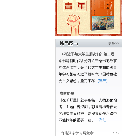
更多>>
·
《习近平与大学生朋友们》第二卷
本书是新时代讲好习近平总书记故事
的优秀读本，是当代大学生和团员青
年学习领会习近平新时代中国特色社
会主义思想，坚定不移...
[详细]
·
在旷野里
《在旷野里》叙事条畅，人物形象饱
满，主题内容深刻，彰显着柳青伟大
的现实主义精神，是柳青创作之路中
不能抹杀的重要一程。...
[详细]
· 向毛泽东学习写文章
12-25