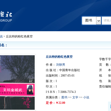
图书
说
> 丘比特的粉红色夜空
书名：
丘比特的粉红色夜空
字数千字：
作 者：
刘轶男
页 数： 
出 版 社：中国青年出版社
开 本：
出版时间：2007-05-01
纸 张
版 次：1
包 装
印 次：1
责任编辑
I S B N：7-5006-7374-3
所属分类：
图书
>>
文学
>>
小说
定 价：￥22.00