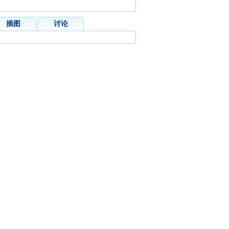
插图
讨论