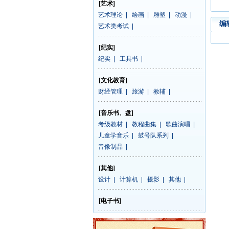
[艺术]
艺术理论
|
绘画
|
雕塑
|
动漫
|
编
艺术类考试
|
[纪实]
纪实
|
工具书
|
[文化教育]
财经管理
|
旅游
|
教辅
|
[音乐书、盘]
考级教材
|
教程曲集
|
歌曲演唱
|
儿童学音乐
|
鼓号队系列
|
音像制品
|
[其他]
设计
|
计算机
|
摄影
|
其他
|
[电子书]