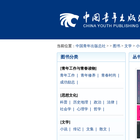
当前位置：
中国青年出版总社
> >
图书
>
文学
>
小
图书分类
丛
[青年工作与青春读物]
青年工作
|
青年修养
|
青春时尚
|
成功励志
|
[思想文化]
科普
|
历史地理
|
政治
|
法律
|
社会学
|
心理学
|
哲学
|
[文学]
小说
|
传记
|
文集
|
散文
|