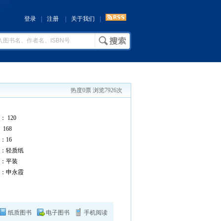
登录
|
注册
|
关于我们
|
热度0票 浏览7926次
 120
168
16
：轻质纸
：平装
：申永霞
纸质图书
电子图书
手机阅读