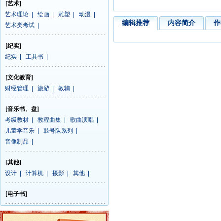
[艺术]
艺术理论
|
绘画
|
雕塑
|
动漫
|
编辑推荐
内容简介
作
艺术类考试
|
[纪实]
纪实
|
工具书
|
[文化教育]
财经管理
|
旅游
|
教辅
|
[音乐书、盘]
考级教材
|
教程曲集
|
歌曲演唱
|
儿童学音乐
|
鼓号队系列
|
音像制品
|
[其他]
设计
|
计算机
|
摄影
|
其他
|
[电子书]