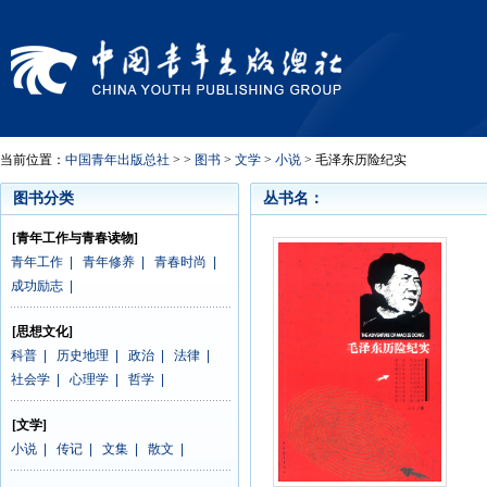
当前位置：
中国青年出版总社
> >
图书
>
文学
>
小说
> 毛泽东历险纪实
图书分类
丛书名：
[青年工作与青春读物]
青年工作
|
青年修养
|
青春时尚
|
成功励志
|
[思想文化]
科普
|
历史地理
|
政治
|
法律
|
社会学
|
心理学
|
哲学
|
[文学]
小说
|
传记
|
文集
|
散文
|