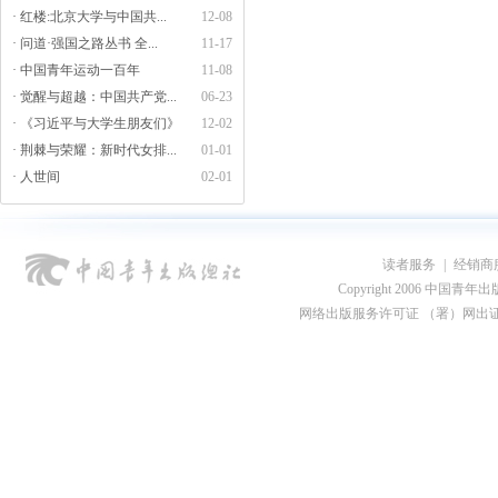
· 红楼:北京大学与中国共...
12-08
· 问道·强国之路丛书 全...
11-17
· 中国青年运动一百年
11-08
· 觉醒与超越：中国共产党...
06-23
· 《习近平与大学生朋友们》
12-02
· 荆棘与荣耀：新时代女排...
01-01
· 人世间
02-01
读者服务
|
经销商
Copyright 2006 中国青年出版总社
网络出版服务许可证 （署）网出证