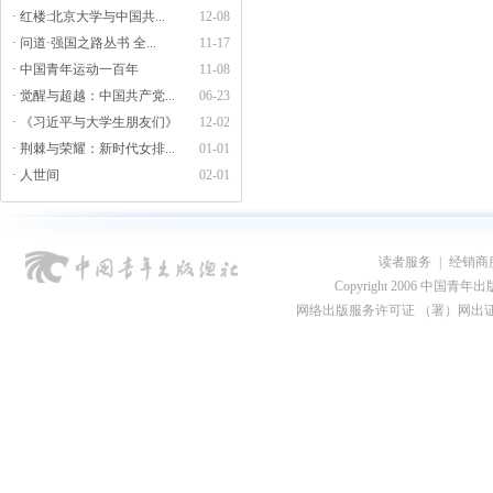
· 红楼:北京大学与中国共...
12-08
· 问道·强国之路丛书 全...
11-17
· 中国青年运动一百年
11-08
· 觉醒与超越：中国共产党...
06-23
· 《习近平与大学生朋友们》
12-02
· 荆棘与荣耀：新时代女排...
01-01
· 人世间
02-01
读者服务
|
经销商
Copyright 2006 中国青年出版总社
网络出版服务许可证 （署）网出证