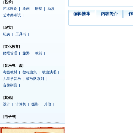
[艺术]
艺术理论
|
绘画
|
雕塑
|
动漫
|
编辑推荐
内容简介
作
艺术类考试
|
[纪实]
纪实
|
工具书
|
[文化教育]
财经管理
|
旅游
|
教辅
|
[音乐书、盘]
考级教材
|
教程曲集
|
歌曲演唱
|
儿童学音乐
|
鼓号队系列
|
音像制品
|
[其他]
设计
|
计算机
|
摄影
|
其他
|
[电子书]