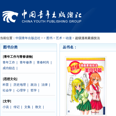
当前位置：
中国青年出版总社
> >
图书
>
艺术
>
动漫
> 超级漫画素描技法
图书分类
丛书名：
[青年工作与青春读物]
青年工作
|
青年修养
|
青春时尚
|
成功励志
|
[思想文化]
科普
|
历史地理
|
政治
|
法律
|
社会学
|
心理学
|
哲学
|
[文学]
小说
|
传记
|
文集
|
散文
|