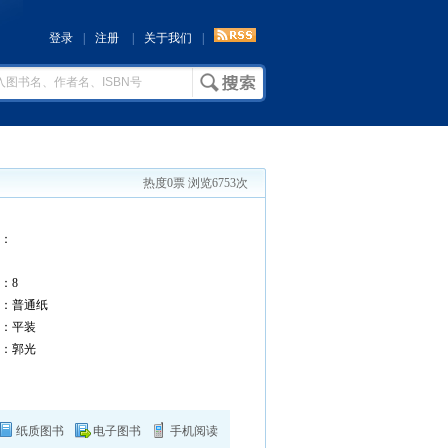
登录
|
注册
|
关于我们
|
热度0票 浏览6753次
：
：
：8
：普通纸
：平装
：郭光
纸质图书
电子图书
手机阅读