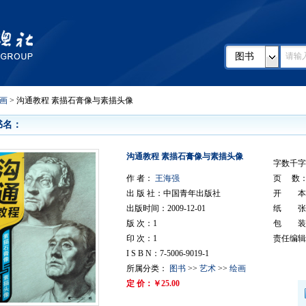
图书
画
> 沟通教程 素描石膏像与素描头像
书名：
沟通教程 素描石膏像与素描头像
字数千字
作 者：
王海强
页 数
出 版 社：中国青年出版社
开 本
出版时间：2009-12-01
纸 张
版 次：1
包 装
印 次：1
责任编辑
I S B N：7-5006-9019-1
所属分类：
图书
>>
艺术
>>
绘画
定 价：￥25.00