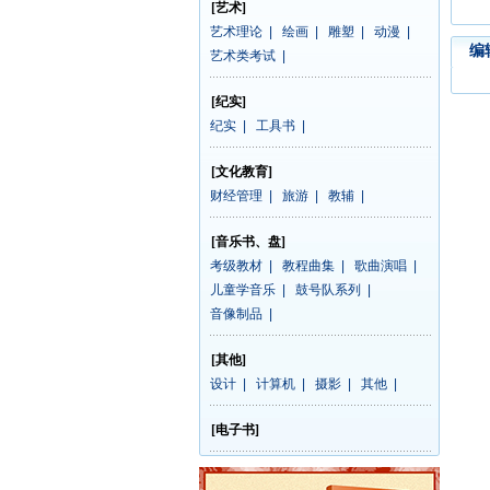
[艺术]
艺术理论
|
绘画
|
雕塑
|
动漫
|
编
艺术类考试
|
[纪实]
纪实
|
工具书
|
[文化教育]
财经管理
|
旅游
|
教辅
|
[音乐书、盘]
考级教材
|
教程曲集
|
歌曲演唱
|
儿童学音乐
|
鼓号队系列
|
音像制品
|
[其他]
设计
|
计算机
|
摄影
|
其他
|
[电子书]