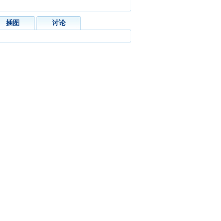
插图
讨论