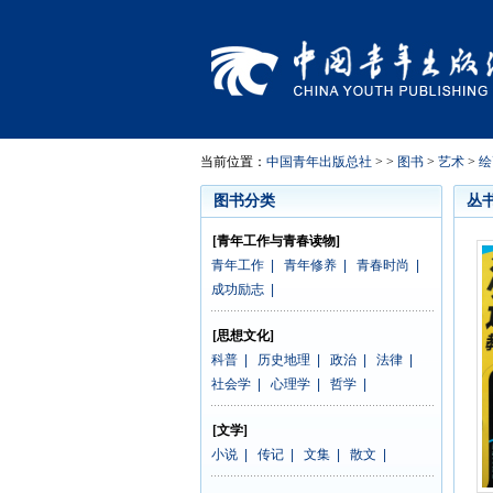
当前位置：
中国青年出版总社
> >
图书
>
艺术
>
绘
图书分类
丛
[青年工作与青春读物]
青年工作
|
青年修养
|
青春时尚
|
成功励志
|
[思想文化]
科普
|
历史地理
|
政治
|
法律
|
社会学
|
心理学
|
哲学
|
[文学]
小说
|
传记
|
文集
|
散文
|