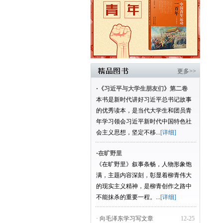
更多>>
·
《习近平与大学生朋友们》第二卷
本书是新时代讲好习近平总书记故事
的优秀读本，是当代大学生和团员青
年学习领会习近平新时代中国特色社
会主义思想，坚定不移...
[详细]
·
在旷野里
《在旷野里》叙事条畅，人物形象饱
满，主题内容深刻，彰显着柳青伟大
的现实主义精神，是柳青创作之路中
不能抹杀的重要一程。...
[详细]
· 向毛泽东学习写文章
12-25