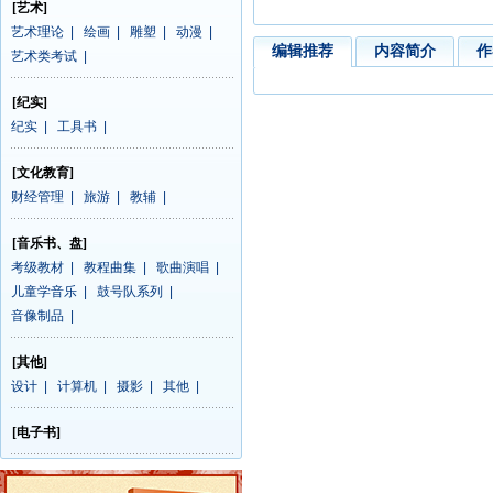
[艺术]
艺术理论
|
绘画
|
雕塑
|
动漫
|
编辑推荐
内容简介
作
艺术类考试
|
[纪实]
纪实
|
工具书
|
[文化教育]
财经管理
|
旅游
|
教辅
|
[音乐书、盘]
考级教材
|
教程曲集
|
歌曲演唱
|
儿童学音乐
|
鼓号队系列
|
音像制品
|
[其他]
设计
|
计算机
|
摄影
|
其他
|
[电子书]