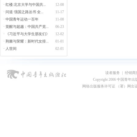
· 红楼:北京大学与中国共...
12-08
· 问道·强国之路丛书 全...
11-17
· 中国青年运动一百年
11-08
· 觉醒与超越：中国共产党...
06-23
· 《习近平与大学生朋友们》
12-02
· 荆棘与荣耀：新时代女排...
01-01
· 人世间
02-01
读者服务
|
经销商
Copyright 2006 中国青年出版总社
网络出版服务许可证 （署）网出证