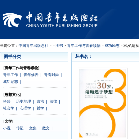
当前位置：
中国青年出版总社
> >
图书
>
青年工作与青春读物
>
成功励志
> 30岁,
图书分类
丛书名：
[青年工作与青春读物]
青年工作
|
青年修养
|
青春时尚
|
成功励志
|
[思想文化]
科普
|
历史地理
|
政治
|
法律
|
社会学
|
心理学
|
哲学
|
[文学]
小说
|
传记
|
文集
|
散文
|