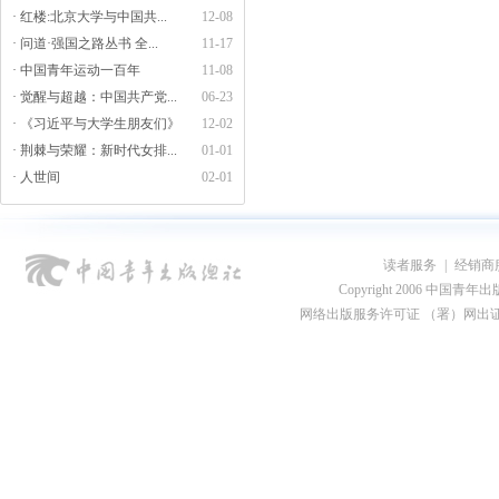
· 红楼:北京大学与中国共...
12-08
· 问道·强国之路丛书 全...
11-17
· 中国青年运动一百年
11-08
· 觉醒与超越：中国共产党...
06-23
· 《习近平与大学生朋友们》
12-02
· 荆棘与荣耀：新时代女排...
01-01
· 人世间
02-01
读者服务
|
经销商
Copyright 2006 中国青年出版总社
网络出版服务许可证 （署）网出证