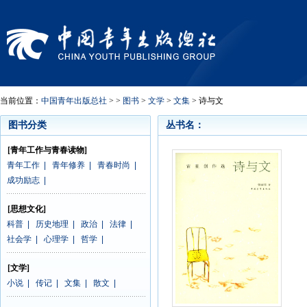
当前位置：
中国青年出版总社
> >
图书
>
文学
>
文集
> 诗与文
图书分类
丛书名：
[青年工作与青春读物]
青年工作
|
青年修养
|
青春时尚
|
成功励志
|
[思想文化]
科普
|
历史地理
|
政治
|
法律
|
社会学
|
心理学
|
哲学
|
[文学]
小说
|
传记
|
文集
|
散文
|