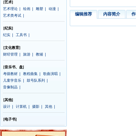
[艺术]
艺术理论
|
绘画
|
雕塑
|
动漫
|
编辑推荐
内容简介
作
艺术类考试
|
[纪实]
纪实
|
工具书
|
[文化教育]
财经管理
|
旅游
|
教辅
|
[音乐书、盘]
考级教材
|
教程曲集
|
歌曲演唱
|
儿童学音乐
|
鼓号队系列
|
音像制品
|
[其他]
设计
|
计算机
|
摄影
|
其他
|
[电子书]