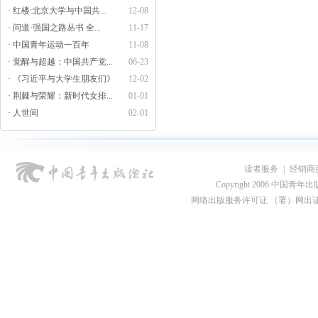
· 红楼:北京大学与中国共...
12-08
· 问道·强国之路丛书 全...
11-17
· 中国青年运动一百年
11-08
· 觉醒与超越：中国共产党...
06-23
· 《习近平与大学生朋友们》
12-02
· 荆棘与荣耀：新时代女排...
01-01
· 人世间
02-01
读者服务
|
经销商
Copyright 2006 中国青年出版总社
网络出版服务许可证 （署）网出证