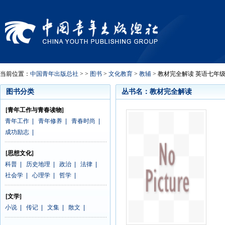
当前位置：
中国青年出版总社
> >
图书
>
文化教育
>
教辅
> 教材完全解读 英语七年级(
图书分类
丛书名：教材完全解读
[青年工作与青春读物]
青年工作
|
青年修养
|
青春时尚
|
成功励志
|
[思想文化]
科普
|
历史地理
|
政治
|
法律
|
社会学
|
心理学
|
哲学
|
[文学]
小说
|
传记
|
文集
|
散文
|