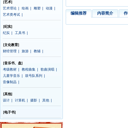
[艺术]
艺术理论
|
绘画
|
雕塑
|
动漫
|
编辑推荐
内容简介
作
艺术类考试
|
[纪实]
纪实
|
工具书
|
[文化教育]
财经管理
|
旅游
|
教辅
|
[音乐书、盘]
考级教材
|
教程曲集
|
歌曲演唱
|
儿童学音乐
|
鼓号队系列
|
音像制品
|
[其他]
设计
|
计算机
|
摄影
|
其他
|
[电子书]