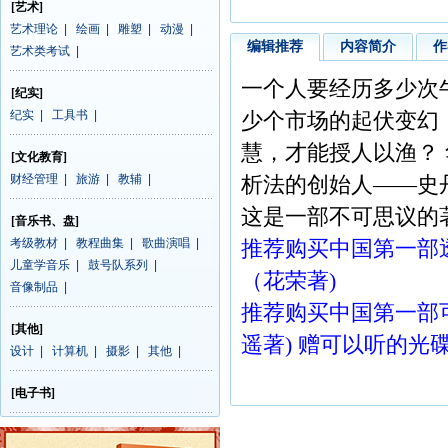
[艺术]
艺术理论
|
绘画
|
雕塑
|
动漫
|
编辑推荐
内容简介
作
艺术类考试
|
一个人要经历多少次
[纪实]
纪实
|
工具书
|
少个市场的起伏变幻
慧，才能授人以渔？
[文化教育]
财经管理
|
旅游
|
教辅
|
析法的创始人——史
这是一部不可思议的
[音乐书、盘]
考级教材
|
教程曲集
|
歌曲演唱
|
推荐购买中国第一部
儿童学音乐
|
鼓号队系列
|
（花荣著)
音像制品
|
推荐购买中国第一部
[其他]
遥著) 赠可以听的光
设计
|
计算机
|
摄影
|
其他
|
[电子书]