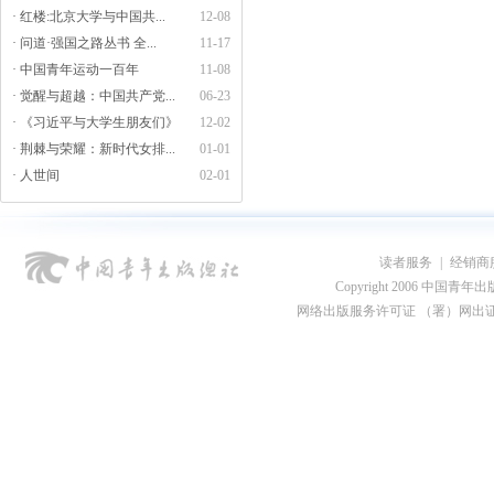
· 红楼:北京大学与中国共...
12-08
· 问道·强国之路丛书 全...
11-17
· 中国青年运动一百年
11-08
· 觉醒与超越：中国共产党...
06-23
· 《习近平与大学生朋友们》
12-02
· 荆棘与荣耀：新时代女排...
01-01
· 人世间
02-01
读者服务
|
经销商
Copyright 2006 中国青年出版总社
网络出版服务许可证 （署）网出证