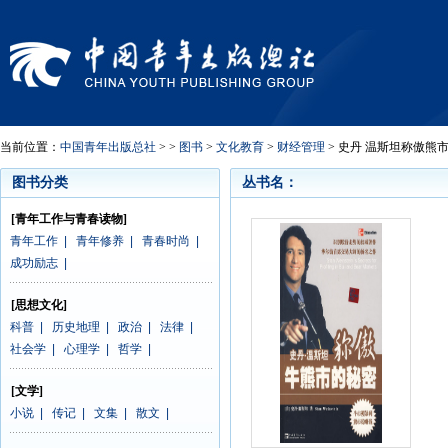
当前位置：
中国青年出版总社
> >
图书
>
文化教育
>
财经管理
> 史丹 温斯坦称傲熊
图书分类
丛书名：
[青年工作与青春读物]
青年工作
|
青年修养
|
青春时尚
|
成功励志
|
[思想文化]
科普
|
历史地理
|
政治
|
法律
|
社会学
|
心理学
|
哲学
|
[文学]
小说
|
传记
|
文集
|
散文
|