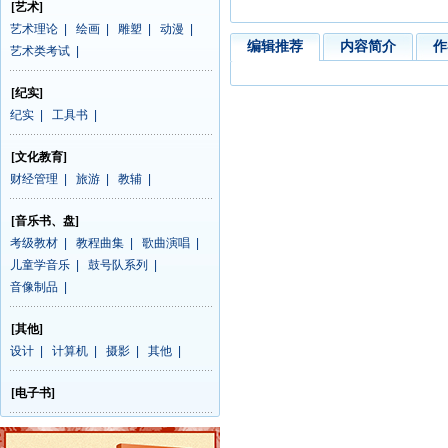
[艺术]
艺术理论
|
绘画
|
雕塑
|
动漫
|
编辑推荐
内容简介
作
艺术类考试
|
[纪实]
纪实
|
工具书
|
[文化教育]
财经管理
|
旅游
|
教辅
|
[音乐书、盘]
考级教材
|
教程曲集
|
歌曲演唱
|
儿童学音乐
|
鼓号队系列
|
音像制品
|
[其他]
设计
|
计算机
|
摄影
|
其他
|
[电子书]