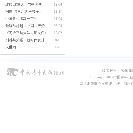
· 红楼:北京大学与中国共...
12-08
· 问道·强国之路丛书 全...
11-17
· 中国青年运动一百年
11-08
· 觉醒与超越：中国共产党...
06-23
· 《习近平与大学生朋友们》
12-02
· 荆棘与荣耀：新时代女排...
01-01
· 人世间
02-01
读者服务
|
经销商
Copyright 2006 中国青年出版总社
网络出版服务许可证 （署）网出证