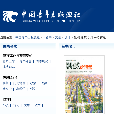
当前位置：
中国青年出版总社
> >
图书
>
其他
>
设计
> 景观 建筑 设计手绘传达
图书分类
丛书名：
[青年工作与青春读物]
青年工作
|
青年修养
|
青春时尚
|
成功励志
|
[思想文化]
科普
|
历史地理
|
政治
|
法律
|
社会学
|
心理学
|
哲学
|
[文学]
小说
|
传记
|
文集
|
散文
|