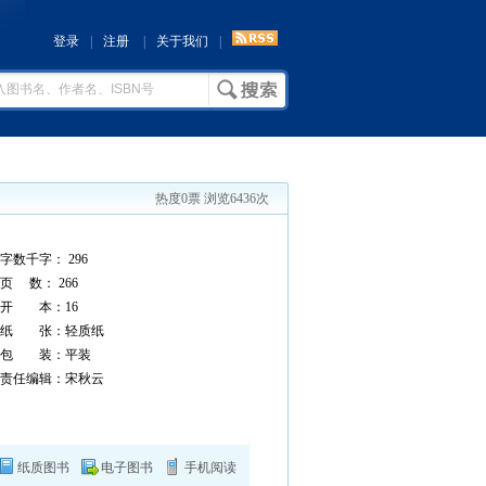
登录
|
注册
|
关于我们
|
热度0票 浏览6436次
字数千字： 296
页 数： 266
开 本：16
纸 张：轻质纸
包 装：平装
责任编辑：宋秋云
纸质图书
电子图书
手机阅读