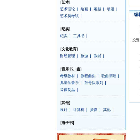
[艺术]
艺术理论
|
绘画
|
雕塑
|
动漫
|
编
艺术类考试
|
按
[纪实]
如果
纪实
|
工具书
|
投资
——
[文化教育]
掌
财经管理
|
旅游
|
教辅
|
◆
◆
[音乐书、盘]
◆
考级教材
|
教程曲集
|
歌曲演唱
|
◆
儿童学音乐
|
鼓号队系列
|
◆
音像制品
|
◆
[其他]
设计
|
计算机
|
摄影
|
其他
|
[电子书]