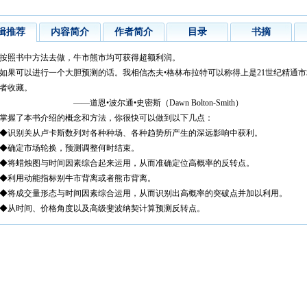
辑推荐
内容简介
作者简介
目录
书摘
照书中方法去做，牛市熊市均可获得超额利润。
可以进行一个大胆预测的话。我相信杰夫•格林布拉特可以称得上是21世纪精通市
者收藏。
道恩•波尔通•史密斯（Dawn Bolton-Smith）
握了本书介绍的概念和方法，你很快可以做到以下几点：
识别关从卢卡斯数列对各种种场、各种趋势所产生的深远影响中获利。
确定市场轮换，预测调整何时结束。
将蜡烛图与时间因素综合起来运用，从而准确定位高概率的反转点。
利用动能指标别牛市背离或者熊市背离。
将成交量形态与时间因素综合运用，从而识别出高概率的突破点并加以利用。
从时间、价格角度以及高级斐波纳契计算预测反转点。