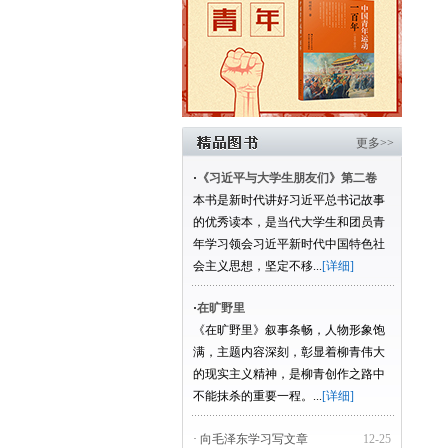
更多>>
·
《习近平与大学生朋友们》第二卷
本书是新时代讲好习近平总书记故事
的优秀读本，是当代大学生和团员青
年学习领会习近平新时代中国特色社
会主义思想，坚定不移...
[详细]
·
在旷野里
《在旷野里》叙事条畅，人物形象饱
满，主题内容深刻，彰显着柳青伟大
的现实主义精神，是柳青创作之路中
不能抹杀的重要一程。...
[详细]
· 向毛泽东学习写文章
12-25