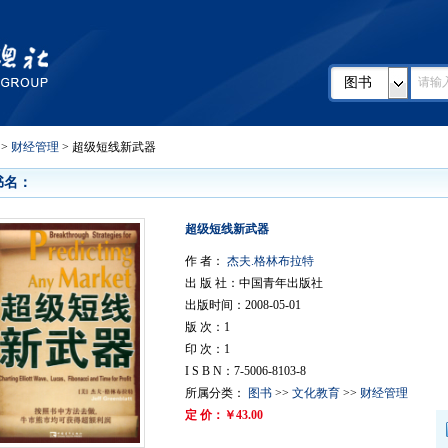
图书
>
财经管理
> 超级短线新武器
书名：
超级短线新武器
作 者：
杰夫.格林布拉特
出 版 社：中国青年出版社
出版时间：2008-05-01
版 次：1
印 次：1
I S B N：7-5006-8103-8
所属分类：
图书
>>
文化教育
>>
财经管理
定 价：￥43.00