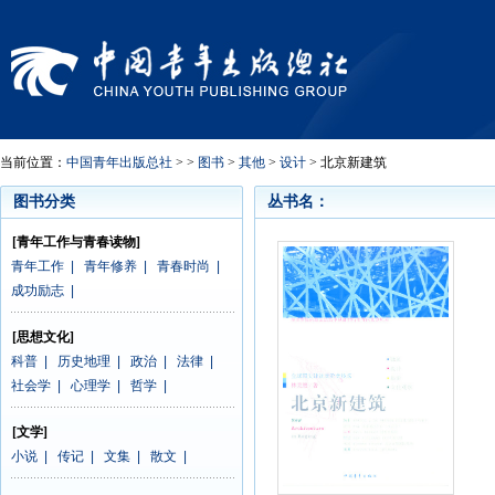
当前位置：
中国青年出版总社
> >
图书
>
其他
>
设计
> 北京新建筑
图书分类
丛书名：
[青年工作与青春读物]
青年工作
|
青年修养
|
青春时尚
|
成功励志
|
[思想文化]
科普
|
历史地理
|
政治
|
法律
|
社会学
|
心理学
|
哲学
|
[文学]
小说
|
传记
|
文集
|
散文
|