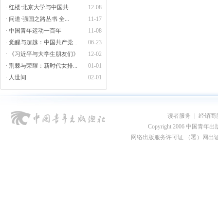
· 红楼:北京大学与中国共...
12-08
· 问道·强国之路丛书 全...
11-17
· 中国青年运动一百年
11-08
· 觉醒与超越：中国共产党...
06-23
· 《习近平与大学生朋友们》
12-02
· 荆棘与荣耀：新时代女排...
01-01
· 人世间
02-01
读者服务
|
经销商
Copyright 2006 中国青年出版总社
网络出版服务许可证 （署）网出证