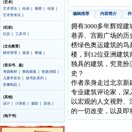
[艺术]
艺术理论
|
绘画
|
雕塑
|
动漫
|
编辑推荐
内容简介
作
艺术类考试
|
拥有3000多年辉煌
[纪实]
纪实
|
工具书
|
巷弄、宫殿广场的历
榜绿色奥运建筑的鸟
[文化教育]
财经管理
|
旅游
|
教辅
|
楼，到12位亚洲建
独具的建筑，究竟扮
[音乐书、盘]
考级教材
|
教程曲集
|
歌曲演唱
|
史？
儿童学音乐
|
鼓号队系列
|
作者亲身走过北京新
音像制品
|
专业建筑评论家，深
[其他]
以宏观的人文视野、
设计
|
计算机
|
摄影
|
其他
|
的一切改变，以及即
[电子书]