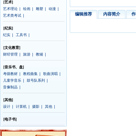
[艺术]
艺术理论
|
绘画
|
雕塑
|
动漫
|
编辑推荐
内容简介
作
艺术类考试
|
[纪实]
纪实
|
工具书
|
[文化教育]
财经管理
|
旅游
|
教辅
|
[音乐书、盘]
考级教材
|
教程曲集
|
歌曲演唱
|
儿童学音乐
|
鼓号队系列
|
音像制品
|
[其他]
设计
|
计算机
|
摄影
|
其他
|
[电子书]