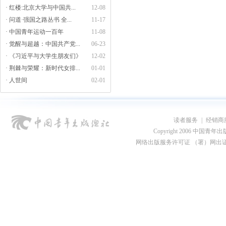
· 红楼:北京大学与中国共...
12-08
· 问道·强国之路丛书 全...
11-17
· 中国青年运动一百年
11-08
· 觉醒与超越：中国共产党...
06-23
· 《习近平与大学生朋友们》
12-02
· 荆棘与荣耀：新时代女排...
01-01
· 人世间
02-01
读者服务
|
经销商
Copyright 2006 中国青年出版总社
网络出版服务许可证 （署）网出证