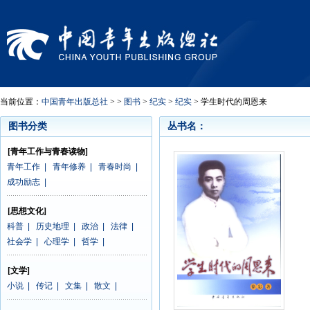
当前位置：
中国青年出版总社
> >
图书
>
纪实
>
纪实
> 学生时代的周恩来
图书分类
丛书名：
[青年工作与青春读物]
青年工作
|
青年修养
|
青春时尚
|
成功励志
|
[思想文化]
科普
|
历史地理
|
政治
|
法律
|
社会学
|
心理学
|
哲学
|
[文学]
小说
|
传记
|
文集
|
散文
|