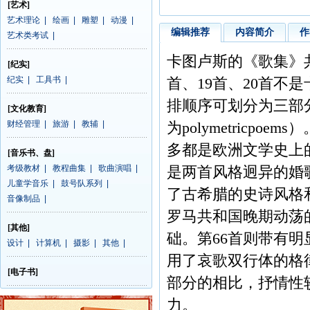
[艺术]
艺术理论
|
绘画
|
雕塑
|
动漫
|
编辑推荐
内容简介
作
艺术类考试
|
卡图卢斯的《歌集》共
[纪实]
纪实
|
工具书
|
首、19首、20首
排顺序可划分为三部分
[文化教育]
财经管理
|
旅游
|
教辅
|
为polymetric
多都是欧洲文学史上的
[音乐书、盘]
考级教材
|
教程曲集
|
歌曲演唱
|
是两首风格迥异的婚
儿童学音乐
|
鼓号队系列
|
了古希腊的史诗风格
音像制品
|
罗马共和国晚期动荡
[其他]
础。第66首则带有明
设计
|
计算机
|
摄影
|
其他
|
用了哀歌双行体的格
[电子书]
部分的相比，抒情性
力。