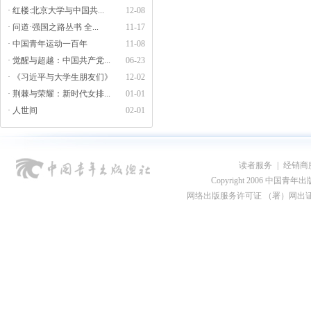
· 红楼:北京大学与中国共...
12-08
· 问道·强国之路丛书 全...
11-17
· 中国青年运动一百年
11-08
· 觉醒与超越：中国共产党...
06-23
· 《习近平与大学生朋友们》
12-02
· 荆棘与荣耀：新时代女排...
01-01
· 人世间
02-01
读者服务
|
经销商
Copyright 2006 中国青年出版总社
网络出版服务许可证 （署）网出证