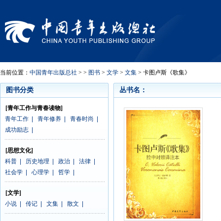
当前位置：
中国青年出版总社
> >
图书
>
文学
>
文集
> 卡图卢斯《歌集》
图书分类
丛书名：
[青年工作与青春读物]
青年工作
|
青年修养
|
青春时尚
|
成功励志
|
[思想文化]
科普
|
历史地理
|
政治
|
法律
|
社会学
|
心理学
|
哲学
|
[文学]
小说
|
传记
|
文集
|
散文
|